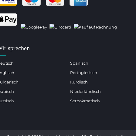
ir sprechen
eutsch
Spanisch
nglisch
Portugiesisch
ulgarisch
Kurdisch
rabisch
Niederländisch
ussisch
Serbokroatisch