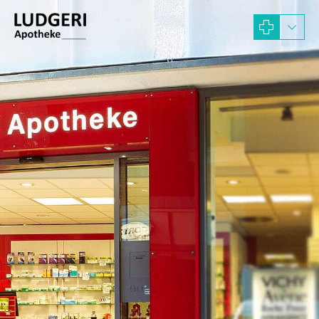
DIE
APOTHEK
IN
MÜNSTER.
Unsere Ludgeri Apotheke in Münster m
Filialen in der Salzstraße und
Windthorststraße, der Kirch-Apotheke 
Steinweg im Zentrum der Innenstadt, s