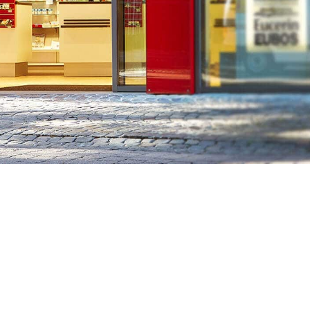
Kirch-Apotheke in der Westfalenstraße
Münster-Hiltrup
, führen eine große A
Arzneimitteln und Kosmetik zu günsti
Preisen.
Ludgeri Apothekenkiosk 24/7
Unser Apothekenkiosk ist 24 Stunden am Tag und an 365
Tagen pro Jahr am Standort in der Windthorststraße 65
für Sie da.
Thermacare, Kondome, Schwangerschaftstests, Tampons
oder Halsbonbons, unser Automat hält rund
verschiedene 60 Produkte für Sie bereit.